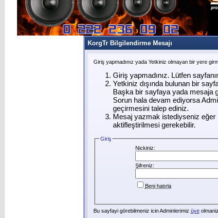
KorgTr Bilgilendirme Mesajı
Giriş yapmadınız yada Yetkiniz olmayan bir yere gir
Giriş yapmadınız. Lütfen sayfanı
Yetkiniz dışında bulunan bir say
Başka bir sayfaya yada mesaja g
Sorun hala devam ediyorsa Admin
geçirmesini talep ediniz.
Mesaj yazmak istediyseniz eğer ü
aktifleştirilmesi gerekebilir.
Giriş
Nickiniz:
Şifreniz:
Beni hatırla
Bu sayfayi görebilmeniz icin Adminlerimiz
üye
olmanizi