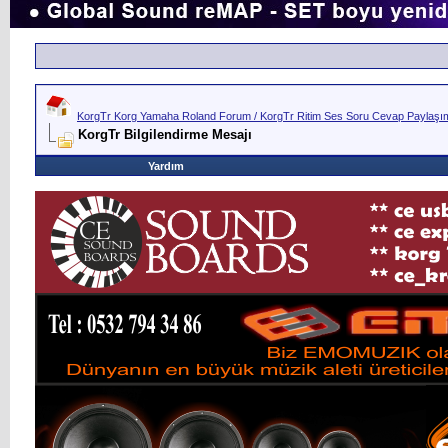
KorgTr Korg Yamaha Roland Forum / KorgTr Ritim Ses Soru Cevap Paylaşım 
KorgTr Bilgilendirme Mesajı
Yardım