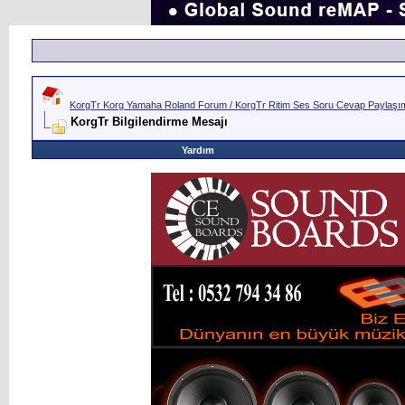
KorgTr Korg Yamaha Roland Forum / KorgTr Ritim Ses Soru Cevap Paylaşım 
KorgTr Bilgilendirme Mesajı
Yardım