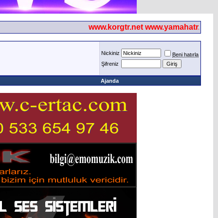
www.korgtr.net www.yamahatr.net
Nickiniz
Beni hatırla
Şifreniz
Ajanda