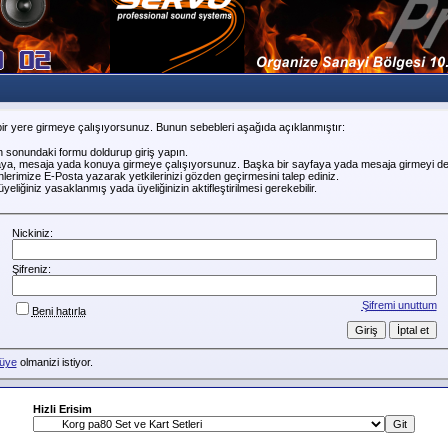
ir yere girmeye çalışıyorsunuz. Bunun sebebleri aşağıda açıklanmıştır:
n sonundaki formu doldurup giriş yapın.
faya, mesaja yada konuya girmeye çalışıyorsunuz. Başka bir sayfaya yada mesaja girmeyi de
erimize E-Posta yazarak yetkilerinizi gözden geçirmesini talep ediniz.
liğiniz yasaklanmış yada üyeliğinizin aktifleştirilmesi gerekebilir.
Nickiniz:
Şifreniz:
Şifremi unuttum
Beni hatırla
üye
olmanizi istiyor.
Hizli Erisim