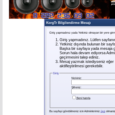
KorgTr Bilgilendirme Mesajı
Giriş yapmadınız yada Yetkiniz olmayan bir yere gir
Giriş yapmadınız. Lütfen sayfanı
Yetkiniz dışında bulunan bir say
Başka bir sayfaya yada mesaja g
Sorun hala devam ediyorsa Admin
geçirmesini talep ediniz.
Mesaj yazmak istediyseniz eğer ü
aktifleştirilmesi gerekebilir.
Giriş
Nickiniz:
Şifreniz:
Beni hatırla
Bu sayfayi görebilmeniz icin Adminlerimiz
üye
olmanizi