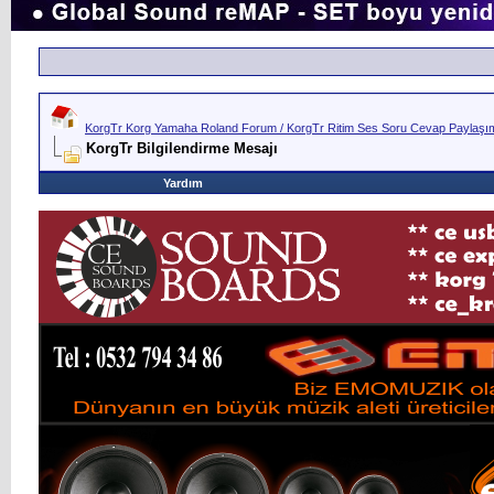
KorgTr Korg Yamaha Roland Forum / KorgTr Ritim Ses Soru Cevap Paylaşım 
KorgTr Bilgilendirme Mesajı
Yardım