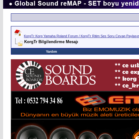
KorgTr Korg Yamaha Roland Forum / KorgTr Ritim Ses Soru Cevap Paylaşım 
KorgTr Bilgilendirme Mesajı
Yardım