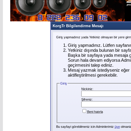
KorgTr Bilgilendirme Mesajı
Giriş yapmadınız yada Yetkiniz olmayan bir yere gir
Giriş yapmadınız. Lütfen sayfanı
Yetkiniz dışında bulunan bir say
Başka bir sayfaya yada mesaja g
Sorun hala devam ediyorsa Admin
geçirmesini talep ediniz.
Mesaj yazmak istediyseniz eğer ü
aktifleştirilmesi gerekebilir.
Giriş
Nickiniz:
Şifreniz:
Beni hatırla
Bu sayfayi görebilmeniz icin Adminlerimiz
üye
olmanizi