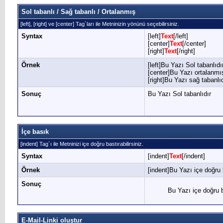
Sol tabanlı / Sağ tabanlı / Ortalanmış
[left], [right] ve [center] Tag´ları ile Metninizin yönünü seçebilirsiniz.
Syntax
[left]
Text
[/left]
[center]
Text
[/center]
[right]
Text
[/right]
Örnek
[left]Bu Yazı Sol tabanlıdır
[center]Bu Yazı ortalanmış
[right]Bu Yazı sağ tabanlıdı
Sonuç
Bu Yazı Sol tabanlıdır
İçe basık
[indent] Tag´ı ile Metninizi içe doğru bastırabilirsiniz.
Syntax
[indent]
Text
[/indent]
Örnek
[indent]Bu Yazı içe doğru b
Sonuç
Bu Yazı içe doğru b
E-Mail-Linki oluştur