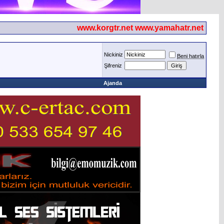
www.korgtr.net www.yamahatr.net
Nickiniz
Beni hatırla
Şifreniz
Ajanda