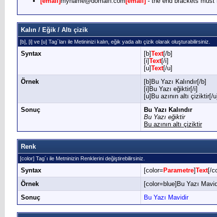
[email]
myname@domain.com
[email]
- the end brackets must i
Kalın / Eğik / Altı çizik
[b], [i] ve [u] Tag´ları ile Metininizi kalın, eğik yada altı çizik olarak oluşturabilirsiniz.
Syntax
[b]
Text
[/b]
[i]
Text
[/i]
[u]
Text
[/u]
Örnek
[b]Bu Yazı Kalındır[/b]
[i]Bu Yazı eğiktir[/i]
[u]Bu azının altı çiziktir[/u
Sonuç
Bu Yazı Kalındır
Bu Yazı eğiktir
Bu azının altı çiziktir
Renk
[color] Tag´ı ile Metninizin Renklerini değiştirebilirsiniz.
Syntax
[color=
Parametre
]
Text
[/c
Örnek
[color=blue]Bu Yazı Mavidi
Sonuç
Bu Yazı Mavidir