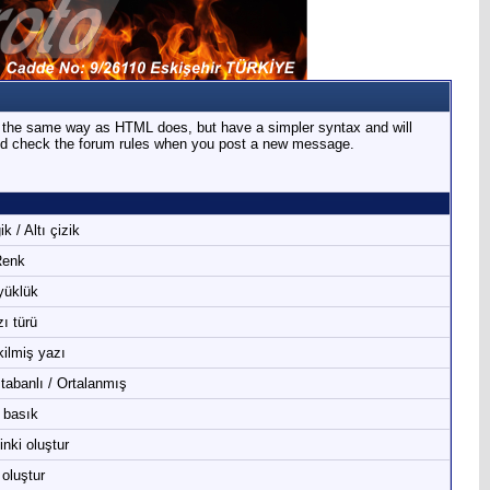
n the same way as HTML does, but have a simpler syntax and will
ould check the forum rules when you post a new message.
k / Altı çizik
enk
yüklük
ı türü
ilmiş yazı
 tabanlı / Ortalanmış
 basık
inki oluştur
 oluştur