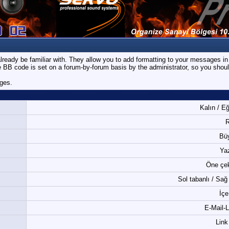
ready be familiar with. They allow you to add formatting to your messages i
use BB code is set on a forum-by-forum basis by the administrator, so you sh
ages.
Kalın / Eği
R
Bü
Yaz
Öne çek
Sol tabanlı / Sağ
İçe
E-Mail-L
Link