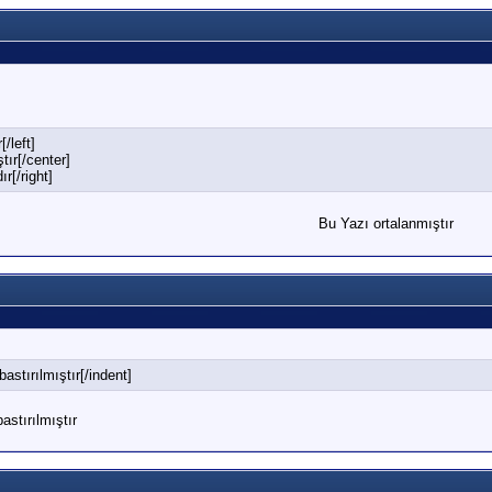
[/left]
tır[/center]
r[/right]
Bu Yazı ortalanmıştır
astırılmıştır[/indent]
astırılmıştır