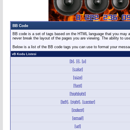
BB Code
BB code is a set of tags based on the HTML language that you may al
never break the layout of the pages you are viewing. The ability to 
Below is a list of the BB code tags you can use to format your mess
vB Kodu Listesi
[b]
,
[i]
,
[u]
[color]
[size]
[font]
[highlight]
[left]
,
[right]
,
[center]
[indent]
[email]
[url]