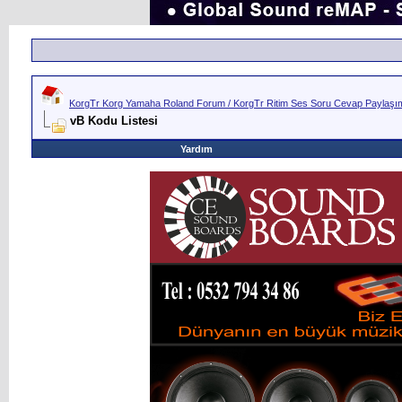
KorgTr Korg Yamaha Roland Forum / KorgTr Ritim Ses Soru Cevap Paylaşım 
vB Kodu Listesi
Yardım