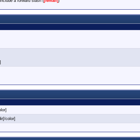
nclude a forward slash (
[/email]
)
]
olor]
r[/color]