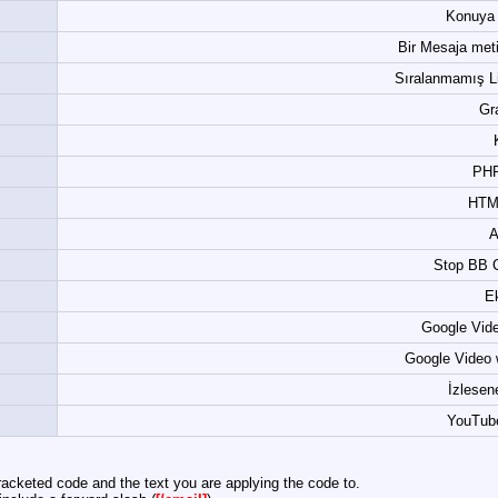
Konuya 
Bir Mesaja meti
Sıralanmamış Lis
Gra
PHP
HTM
A
Stop BB 
Ek
Google Vide
Google Video 
İzlese
YouTub
acketed code and the text you are applying the code to.