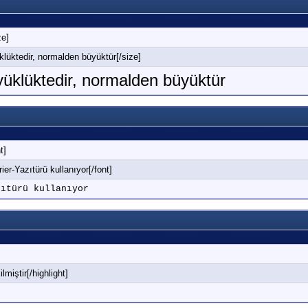
ze]
klüktedir, normalden büyüktür[/size]
yüklüktedir, normalden büyüktür
t]
ier-Yazıtürü kullanıyor[/font]
zıtürü kullanıyor
lmiştir[/highlight]