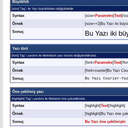
Büyüklük
[size] Tag´ı ile Yazı büyüklükleri değiştirilebilir.
Syntax
[size=
Parametre
]
Text
[/si
Örnek
[size=+2]Bu Yazı iki büyü
Sonuç
Bu Yazı iki bü
Yazı türü
[font] Tag´ı yardımı ile Metninizin yazı türünü değiştirebilirsiniz.
Syntax
[font=
Parametre
]
Text
[/fon
Örnek
[font=courier]Bu Yazı Cour
Sonuç
Bu Yazı Courier-Ya
Öne çekilmiş yazı
[highlight] Tag´ı yardımı ile Metninizi öne çekebilirsiniz.
Syntax
[highlight]
Text
[/highlight]
Örnek
[highlight]Bu Yazı öne çeki
Sonuç
Bu Yazı öne çekilmiştir