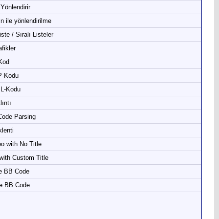
Yönlendirir
n ile yönlendirilme
te / Sıralı Listeler
fikler
Kod
-Kodu
L-Kodu
lıntı
Code Parsing
lenti
o with No Title
with Custom Title
ne BB Code
e BB Code