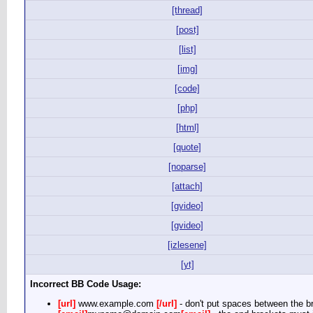
[thread]
[post]
[list]
[img]
[code]
[php]
[html]
[quote]
[noparse]
[attach]
[gvideo]
[gvideo]
[izlesene]
[yt]
Incorrect BB Code Usage:
[url]
www.example.com
[/url]
- don't put spaces between the br