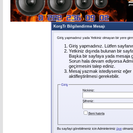
KorgTr Bilgilendirme Mesajı
Giriş yapmadınız yada Yetkiniz olmayan bir yere gir
Giriş yapmadınız. Lütfen sayfanı
Yetkiniz dışında bulunan bir say
Başka bir sayfaya yada mesaja g
Sorun hala devam ediyorsa Admin
geçirmesini talep ediniz.
Mesaj yazmak istediyseniz eğer ü
aktifleştirilmesi gerekebilir.
Giriş
Nickiniz:
Şifreniz:
Beni hatırla
Bu sayfayi görebilmeniz icin Adminlerimiz
üye
olmanizi