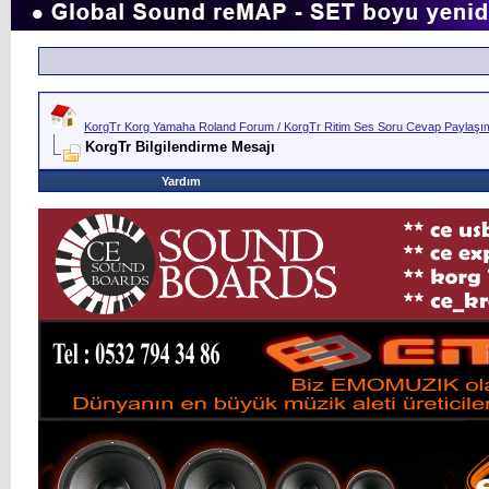
KorgTr Korg Yamaha Roland Forum / KorgTr Ritim Ses Soru Cevap Paylaşım 
KorgTr Bilgilendirme Mesajı
Yardım