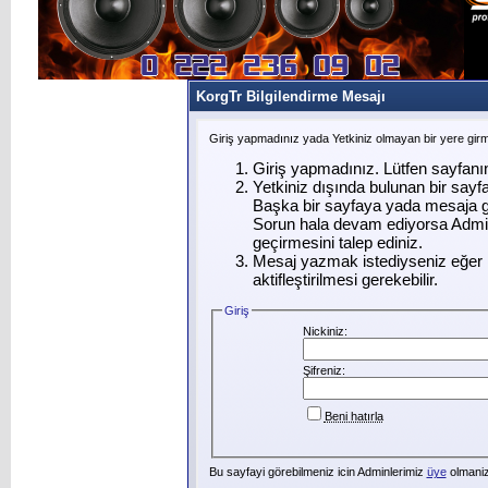
KorgTr Bilgilendirme Mesajı
Giriş yapmadınız yada Yetkiniz olmayan bir yere gir
Giriş yapmadınız. Lütfen sayfanı
Yetkiniz dışında bulunan bir say
Başka bir sayfaya yada mesaja g
Sorun hala devam ediyorsa Admin
geçirmesini talep ediniz.
Mesaj yazmak istediyseniz eğer ü
aktifleştirilmesi gerekebilir.
Giriş
Nickiniz:
Şifreniz:
Beni hatırla
Bu sayfayi görebilmeniz icin Adminlerimiz
üye
olmanizi