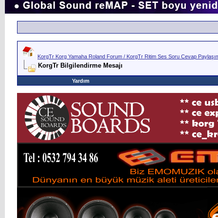
KorgTr Korg Yamaha Roland Forum / KorgTr Ritim Ses Soru Cevap Paylaşım 
KorgTr Bilgilendirme Mesajı
Yardım