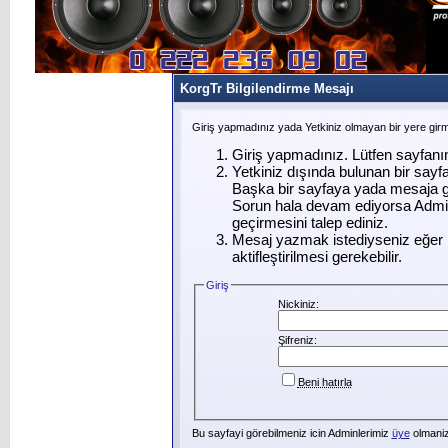
KorgTr Bilgilendirme Mesajı
Giriş yapmadınız yada Yetkiniz olmayan bir yere gir
Giriş yapmadınız. Lütfen sayfanı
Yetkiniz dışında bulunan bir say
Başka bir sayfaya yada mesaja g
Sorun hala devam ediyorsa Admin
geçirmesini talep ediniz.
Mesaj yazmak istediyseniz eğer ü
aktifleştirilmesi gerekebilir.
Giriş
Nickiniz:
Şifreniz:
Beni hatırla
Bu sayfayi görebilmeniz icin Adminlerimiz
üye
olmanizi