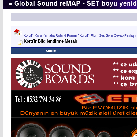
KorgTr Korg Yamaha Roland Forum / KorgTr Ritim Ses Soru Cevap Paylaşım 
KorgTr Bilgilendirme Mesajı
Yardım