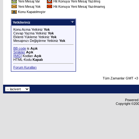
Yeni Mesaj Var
Hit Konuya Yeni Mesaj Yazılmış
Yeni Mesaj Yok
Hit Konuya Yeni Mesaj Yazılmamış
Konu Kapatılmıştır
Yetkileriniz
Konu Acma Yetkiniz
Yok
Cevap Yazma Yetkiniz
Yok
Eklenti Yükleme Yetkiniz
Yok
Mesajınızı Değiştirme Yetkiniz
Yok
BB code
is
Açık
Smileler
Açık
[IMG]
Kodları
Açık
HTML-Kodu
Kapalı
Forum Kuralları
Tüm Zamanlar GMT +3 O
Powered b
Copyright ©2000