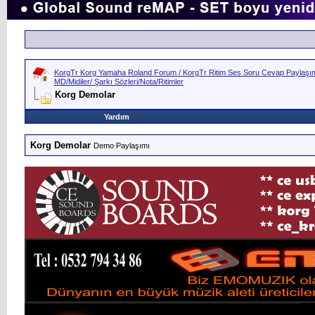
KorgTr Korg Yamaha Roland Forum / KorgTr Ritim Ses Soru Cevap Paylaşım 
MD/Midiler/ Şarkı Sözleri/Nota/Ritimler
Korg Demolar
Yardım
Korg Demolar
Demo Paylaşımı