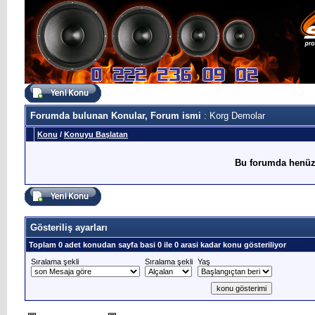
Forumda bulunan Konular, Forum ismi
: Korg Demolar
Konu
/
Konuyu Başlatan
Bu forumda henüz
Gösteriliş ayarları
Toplam 0 adet konudan sayfa basi 0 ile 0 arasi kadar konu gösteriliyor
Sıralama şekli
Sıralama şekli
Yaş