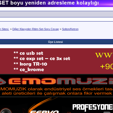
Sitesi.
>
Diğer Klavyeler-Ritim-Set-Soru Cevap
>
Solton/Ketron
Üye Listesi