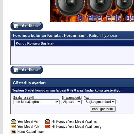
Forumda bulunan Konular, Forum ismi
: Ketron Hypnose
Konu
/
Konuyu Başlatan
Gösteriliş ayarları
Toplam 0 adet konudan sayfa basi 0 ile 0 arasi kadar konu gösteriliyor
Sıralama şekli
Sıralama şekli
Yaş
Yeni Mesaj Var
Hit Konuya Yeni Mesaj Yazılmış
Yeni Mesaj Yok
Hit Konuya Yeni Mesaj Yazılmamış
Konu Kapatılmıştır