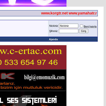
www.korgtr.net www.yamahatr.net
Nickiniz
Beni hatırla
Şifreniz
Ajanda