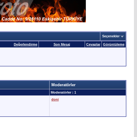
Seçenekler
Değerlendirme
Son Mesaj
Cevaplar
Görüntüleme
Moderatörler
Moderatörler : 1
doni