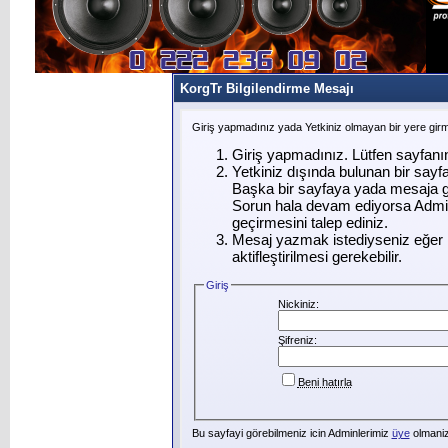
KorgTr Bilgilendirme Mesajı
Giriş yapmadınız yada Yetkiniz olmayan bir yere gir
Giriş yapmadınız. Lütfen sayfanı
Yetkiniz dışında bulunan bir say
Başka bir sayfaya yada mesaja g
Sorun hala devam ediyorsa Admin
geçirmesini talep ediniz.
Mesaj yazmak istediyseniz eğer ü
aktifleştirilmesi gerekebilir.
Giriş
Nickiniz:
Şifreniz:
Beni hatırla
Bu sayfayi görebilmeniz icin Adminlerimiz
üye
olmanizi