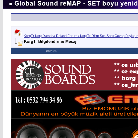
KorgTr Korg Yamaha Roland Forum / KorgTr Ritim Ses Soru Cevap Paylaşım 
KorgTr Bilgilendirme Mesajı
Yardım