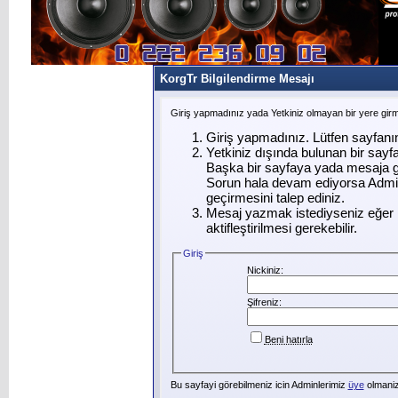
KorgTr Bilgilendirme Mesajı
Giriş yapmadınız yada Yetkiniz olmayan bir yere gir
Giriş yapmadınız. Lütfen sayfanı
Yetkiniz dışında bulunan bir say
Başka bir sayfaya yada mesaja g
Sorun hala devam ediyorsa Admin
geçirmesini talep ediniz.
Mesaj yazmak istediyseniz eğer ü
aktifleştirilmesi gerekebilir.
Giriş
Nickiniz:
Şifreniz:
Beni hatırla
Bu sayfayi görebilmeniz icin Adminlerimiz
üye
olmanizi