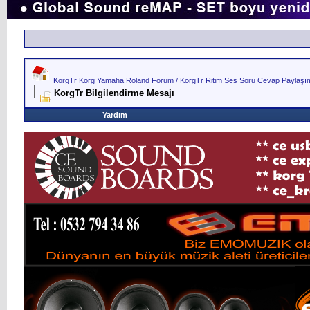
KorgTr Korg Yamaha Roland Forum / KorgTr Ritim Ses Soru Cevap Paylaşım 
KorgTr Bilgilendirme Mesajı
Yardım