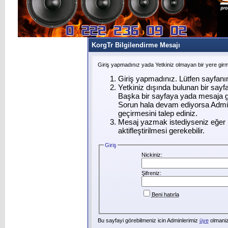
KorgTr Bilgilendirme Mesajı
Giriş yapmadınız yada Yetkiniz olmayan bir yere gir
Giriş yapmadınız. Lütfen sayfanı
Yetkiniz dışında bulunan bir say
Başka bir sayfaya yada mesaja g
Sorun hala devam ediyorsa Admin
geçirmesini talep ediniz.
Mesaj yazmak istediyseniz eğer ü
aktifleştirilmesi gerekebilir.
Giriş
Nickiniz:
Şifreniz:
Beni hatırla
Bu sayfayi görebilmeniz icin Adminlerimiz
üye
olmanizi