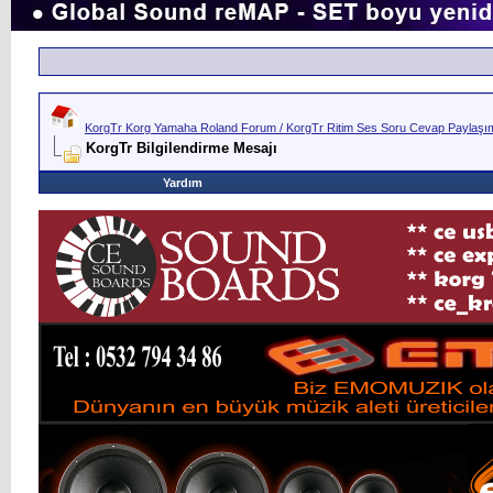
KorgTr Korg Yamaha Roland Forum / KorgTr Ritim Ses Soru Cevap Paylaşım 
KorgTr Bilgilendirme Mesajı
Yardım