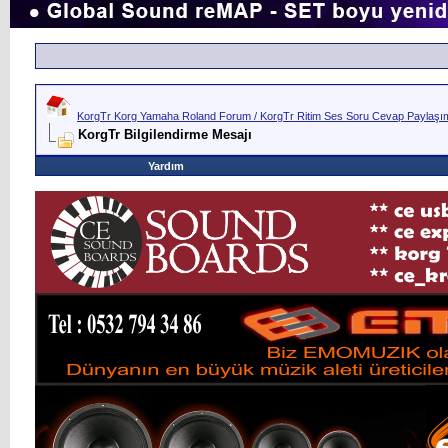
KorgTr Korg Yamaha Roland Forum / KorgTr Ritim Ses Soru Cevap Paylaşım 
KorgTr Bilgilendirme Mesajı
Yardım