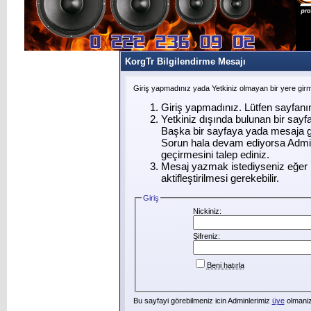
KorgTr Bilgilendirme Mesajı
Giriş yapmadınız yada Yetkiniz olmayan bir yere gir
Giriş yapmadınız. Lütfen sayfanı
Yetkiniz dışında bulunan bir say
Başka bir sayfaya yada mesaja g
Sorun hala devam ediyorsa Admin
geçirmesini talep ediniz.
Mesaj yazmak istediyseniz eğer ü
aktifleştirilmesi gerekebilir.
Giriş
Nickiniz:
Şifreniz:
Beni hatırla
Bu sayfayi görebilmeniz icin Adminlerimiz
üye
olmanizi