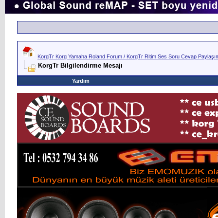
KorgTr Korg Yamaha Roland Forum / KorgTr Ritim Ses Soru Cevap Paylaşım 
KorgTr Bilgilendirme Mesajı
Yardım