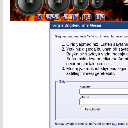
KorgTr Bilgilendirme Mesajı
Giriş yapmadınız yada Yetkiniz olmayan bir yere gir
Giriş yapmadınız. Lütfen sayfanı
Yetkiniz dışında bulunan bir say
Başka bir sayfaya yada mesaja g
Sorun hala devam ediyorsa Admin
geçirmesini talep ediniz.
Mesaj yazmak istediyseniz eğer ü
aktifleştirilmesi gerekebilir.
Giriş
Nickiniz:
Şifreniz:
Beni hatırla
Bu sayfayi görebilmeniz icin Adminlerimiz
üye
olmanizi