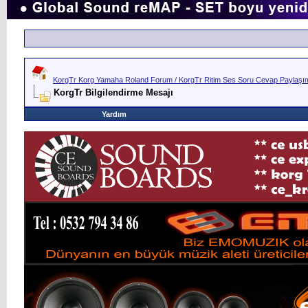
KorgTr Korg Yamaha Roland Forum / KorgTr Ritim Ses Soru Cevap Paylaşım 
KorgTr Bilgilendirme Mesajı
Yardım