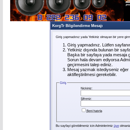
KorgTr Bilgilendirme Mesajı
Giriş yapmadınız yada Yetkiniz olmayan bir yere gir
Giriş yapmadınız. Lütfen sayfanı
Yetkiniz dışında bulunan bir say
Başka bir sayfaya yada mesaja g
Sorun hala devam ediyorsa Admin
geçirmesini talep ediniz.
Mesaj yazmak istediyseniz eğer ü
aktifleştirilmesi gerekebilir.
Giriş
Nickiniz:
Şifreniz:
Beni hatırla
Bu sayfayi görebilmeniz icin Adminlerimiz
üye
olmanizi