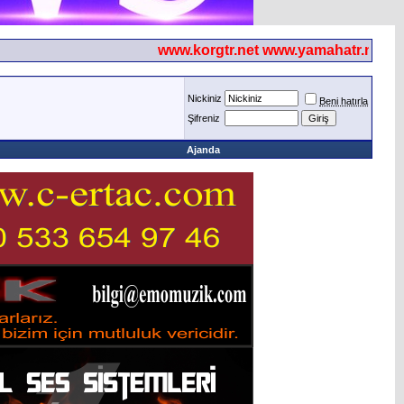
www.korgtr.net www.yamahatr.net
Nickiniz
Beni hatırla
Şifreniz
Ajanda