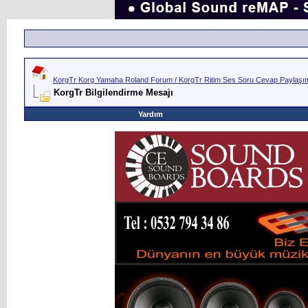
KorgTr Korg Yamaha Roland Forum / KorgTr Ritim Ses Soru Cevap Paylaşım 
KorgTr Bilgilendirme Mesajı
Yardım