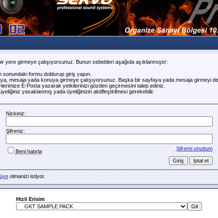
ir yere girmeye çalışıyorsunuz. Bunun sebebleri aşağıda açıklanmıştır:
n sonundaki formu doldurup giriş yapın.
faya, mesaja yada konuya girmeye çalışıyorsunuz. Başka bir sayfaya yada mesaja girmeyi de
erimize E-Posta yazarak yetkilerinizi gözden geçirmesini talep ediniz.
liğiniz yasaklanmış yada üyeliğinizin aktifleştirilmesi gerekebilir.
Nickiniz:
Şifreniz:
Şifremi unuttum
Beni hatırla
üye
olmanizi istiyor.
Hizli Erisim