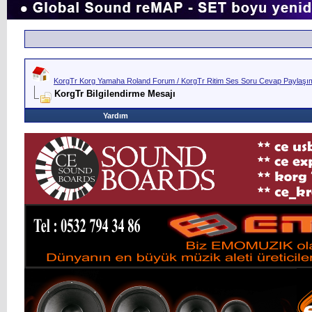
KorgTr Korg Yamaha Roland Forum / KorgTr Ritim Ses Soru Cevap Paylaşım 
KorgTr Bilgilendirme Mesajı
Yardım