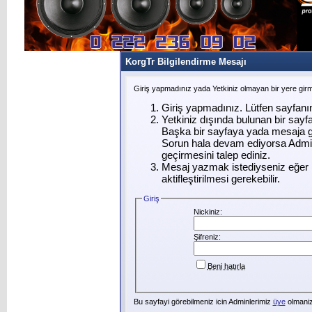
KorgTr Bilgilendirme Mesajı
Giriş yapmadınız yada Yetkiniz olmayan bir yere gir
Giriş yapmadınız. Lütfen sayfanı
Yetkiniz dışında bulunan bir say
Başka bir sayfaya yada mesaja g
Sorun hala devam ediyorsa Admin
geçirmesini talep ediniz.
Mesaj yazmak istediyseniz eğer ü
aktifleştirilmesi gerekebilir.
Giriş
Nickiniz:
Şifreniz:
Beni hatırla
Bu sayfayi görebilmeniz icin Adminlerimiz
üye
olmanizi