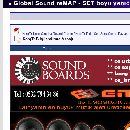
KorgTr Korg Yamaha Roland Forum / KorgTr Ritim Ses Soru Cevap Paylaşım 
KorgTr Bilgilendirme Mesajı
Yardım