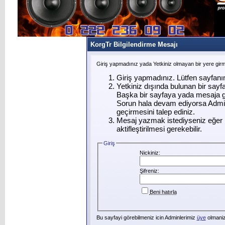
KorgTr Bilgilendirme Mesajı
Giriş yapmadınız yada Yetkiniz olmayan bir yere gir
Giriş yapmadınız. Lütfen sayfanı
Yetkiniz dışında bulunan bir say
Başka bir sayfaya yada mesaja g
Sorun hala devam ediyorsa Admin
geçirmesini talep ediniz.
Mesaj yazmak istediyseniz eğer ü
aktifleştirilmesi gerekebilir.
Giriş
Nickiniz:
Şifreniz:
Beni hatırla
Bu sayfayi görebilmeniz icin Adminlerimiz
üye
olmanizi