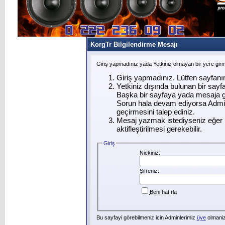
KorgTr Bilgilendirme Mesajı
Giriş yapmadınız yada Yetkiniz olmayan bir yere gir
Giriş yapmadınız. Lütfen sayfanı
Yetkiniz dışında bulunan bir say
Başka bir sayfaya yada mesaja g
Sorun hala devam ediyorsa Admin
geçirmesini talep ediniz.
Mesaj yazmak istediyseniz eğer ü
aktifleştirilmesi gerekebilir.
Giriş
Nickiniz:
Şifreniz:
Beni hatırla
Bu sayfayi görebilmeniz icin Adminlerimiz
üye
olmanizi