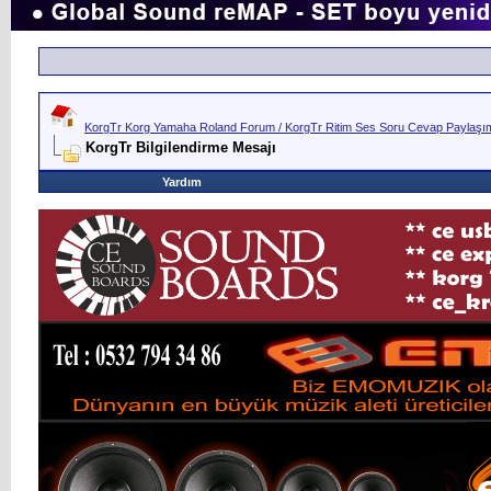
KorgTr Korg Yamaha Roland Forum / KorgTr Ritim Ses Soru Cevap Paylaşım 
KorgTr Bilgilendirme Mesajı
Yardım