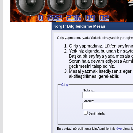
KorgTr Bilgilendirme Mesajı
Giriş yapmadınız yada Yetkiniz olmayan bir yere gir
Giriş yapmadınız. Lütfen sayfanı
Yetkiniz dışında bulunan bir say
Başka bir sayfaya yada mesaja g
Sorun hala devam ediyorsa Admin
geçirmesini talep ediniz.
Mesaj yazmak istediyseniz eğer ü
aktifleştirilmesi gerekebilir.
Giriş
Nickiniz:
Şifreniz:
Beni hatırla
Bu sayfayi görebilmeniz icin Adminlerimiz
üye
olmanizi