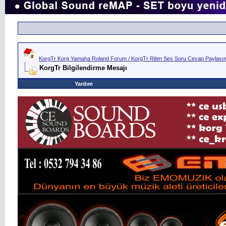
KorgTr Korg Yamaha Roland Forum / KorgTr Ritim Ses Soru Cevap Paylaşım 
KorgTr Bilgilendirme Mesajı
Yardım