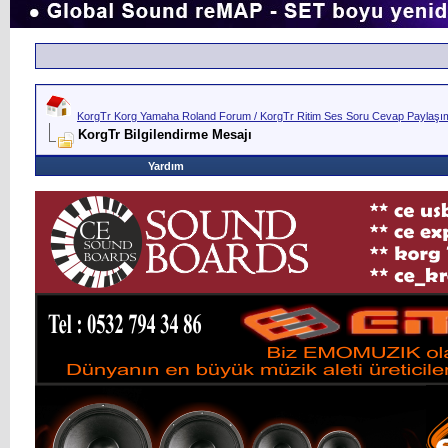
KorgTr Korg Yamaha Roland Forum / KorgTr Ritim Ses Soru Cevap Paylaşım 
KorgTr Bilgilendirme Mesajı
Yardım