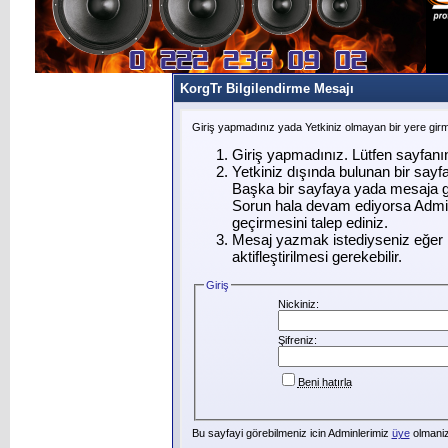
KorgTr Bilgilendirme Mesajı
Giriş yapmadınız yada Yetkiniz olmayan bir yere gir
Giriş yapmadınız. Lütfen sayfanı
Yetkiniz dışında bulunan bir say
Başka bir sayfaya yada mesaja g
Sorun hala devam ediyorsa Admin
geçirmesini talep ediniz.
Mesaj yazmak istediyseniz eğer ü
aktifleştirilmesi gerekebilir.
Giriş
Nickiniz:
Şifreniz:
Beni hatırla
Bu sayfayi görebilmeniz icin Adminlerimiz
üye
olmanizi