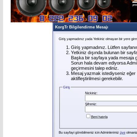
KorgTr Bilgilendirme Mesajı
Giriş yapmadınız yada Yetkiniz olmayan bir yere gir
Giriş yapmadınız. Lütfen sayfanı
Yetkiniz dışında bulunan bir say
Başka bir sayfaya yada mesaja g
Sorun hala devam ediyorsa Admin
geçirmesini talep ediniz.
Mesaj yazmak istediyseniz eğer ü
aktifleştirilmesi gerekebilir.
Giriş
Nickiniz:
Şifreniz:
Beni hatırla
Bu sayfayi görebilmeniz icin Adminlerimiz
üye
olmanizi