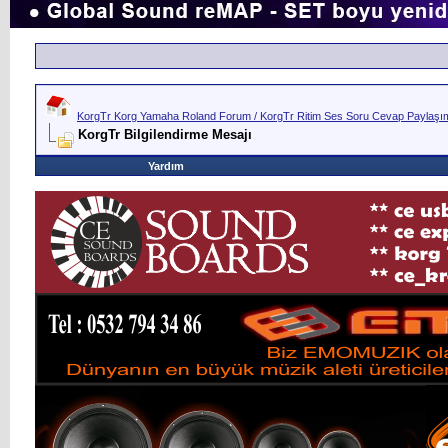
KorgTr Korg Yamaha Roland Forum / KorgTr Ritim Ses Soru Cevap Paylaşım 
KorgTr Bilgilendirme Mesajı
Yardım