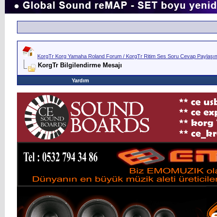
KorgTr Korg Yamaha Roland Forum / KorgTr Ritim Ses Soru Cevap Paylaşım 
KorgTr Bilgilendirme Mesajı
Yardım