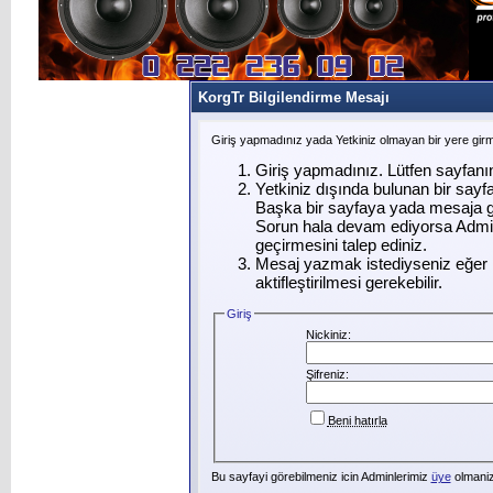
KorgTr Bilgilendirme Mesajı
Giriş yapmadınız yada Yetkiniz olmayan bir yere gir
Giriş yapmadınız. Lütfen sayfanı
Yetkiniz dışında bulunan bir say
Başka bir sayfaya yada mesaja g
Sorun hala devam ediyorsa Admin
geçirmesini talep ediniz.
Mesaj yazmak istediyseniz eğer ü
aktifleştirilmesi gerekebilir.
Giriş
Nickiniz:
Şifreniz:
Beni hatırla
Bu sayfayi görebilmeniz icin Adminlerimiz
üye
olmanizi