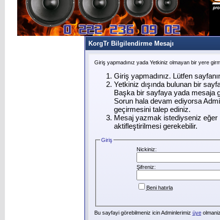
KorgTr Bilgilendirme Mesajı
Giriş yapmadınız yada Yetkiniz olmayan bir yere gir
Giriş yapmadınız. Lütfen sayfanı
Yetkiniz dışında bulunan bir say
Başka bir sayfaya yada mesaja g
Sorun hala devam ediyorsa Admin
geçirmesini talep ediniz.
Mesaj yazmak istediyseniz eğer ü
aktifleştirilmesi gerekebilir.
Giriş
Nickiniz:
Şifreniz:
Beni hatırla
Bu sayfayi görebilmeniz icin Adminlerimiz
üye
olmanizi