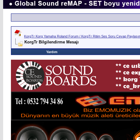
KorgTr Korg Yamaha Roland Forum / KorgTr Ritim Ses Soru Cevap Paylaşım 
KorgTr Bilgilendirme Mesajı
Yardım