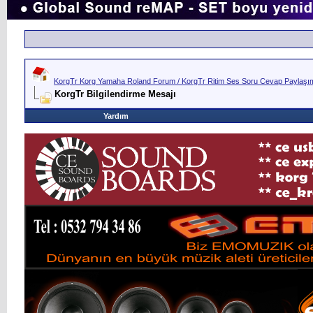
KorgTr Korg Yamaha Roland Forum / KorgTr Ritim Ses Soru Cevap Paylaşım 
KorgTr Bilgilendirme Mesajı
Yardım