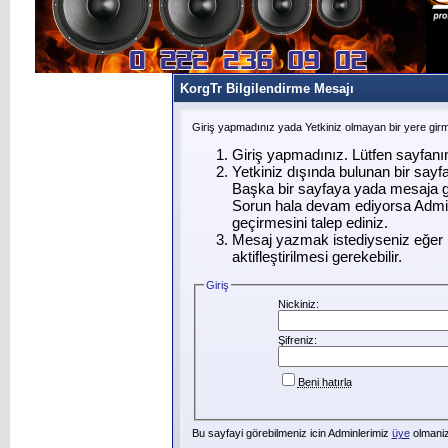
KorgTr Bilgilendirme Mesajı
Giriş yapmadınız yada Yetkiniz olmayan bir yere gir
Giriş yapmadınız. Lütfen sayfanı
Yetkiniz dışında bulunan bir say
Başka bir sayfaya yada mesaja g
Sorun hala devam ediyorsa Admin
geçirmesini talep ediniz.
Mesaj yazmak istediyseniz eğer ü
aktifleştirilmesi gerekebilir.
Giriş
Nickiniz:
Şifreniz:
Beni hatırla
Bu sayfayi görebilmeniz icin Adminlerimiz
üye
olmanizi