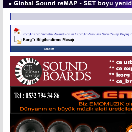
KorgTr Korg Yamaha Roland Forum / KorgTr Ritim Ses Soru Cevap Paylaşım 
KorgTr Bilgilendirme Mesajı
Yardım