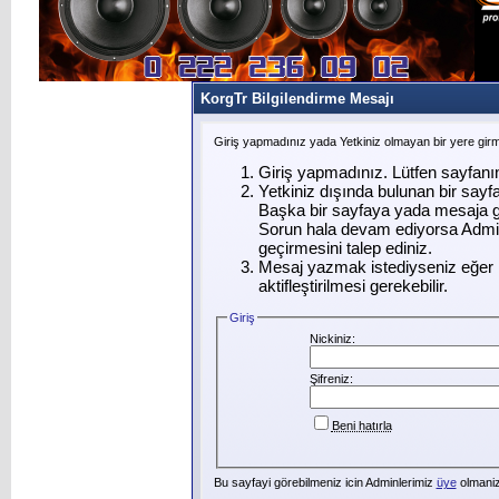
KorgTr Bilgilendirme Mesajı
Giriş yapmadınız yada Yetkiniz olmayan bir yere gir
Giriş yapmadınız. Lütfen sayfanı
Yetkiniz dışında bulunan bir say
Başka bir sayfaya yada mesaja g
Sorun hala devam ediyorsa Admin
geçirmesini talep ediniz.
Mesaj yazmak istediyseniz eğer ü
aktifleştirilmesi gerekebilir.
Giriş
Nickiniz:
Şifreniz:
Beni hatırla
Bu sayfayi görebilmeniz icin Adminlerimiz
üye
olmanizi