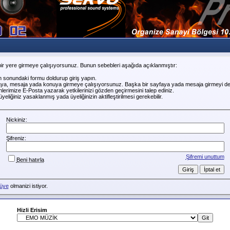
ir yere girmeye çalışıyorsunuz. Bunun sebebleri aşağıda açıklanmıştır:
n sonundaki formu doldurup giriş yapın.
faya, mesaja yada konuya girmeye çalışıyorsunuz. Başka bir sayfaya yada mesaja girmeyi de
erimize E-Posta yazarak yetkilerinizi gözden geçirmesini talep ediniz.
liğiniz yasaklanmış yada üyeliğinizin aktifleştirilmesi gerekebilir.
Nickiniz:
Şifreniz:
Şifremi unuttum
Beni hatırla
üye
olmanizi istiyor.
Hizli Erisim