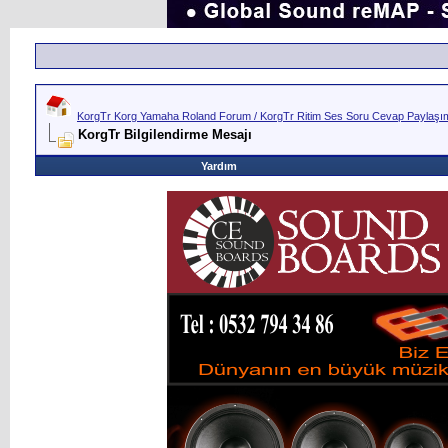
KorgTr Korg Yamaha Roland Forum / KorgTr Ritim Ses Soru Cevap Paylaşım 
KorgTr Bilgilendirme Mesajı
Yardım