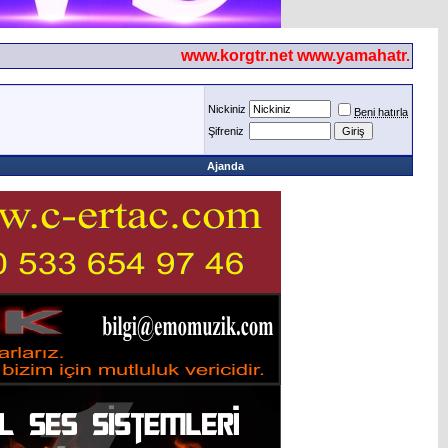
www.korgtr.net www.yamahatr.net
Nickiniz
Beni hatırla
Şifreniz
Ajanda