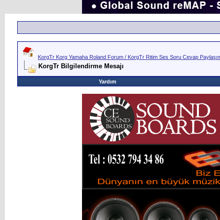
KorgTr Korg Yamaha Roland Forum / KorgTr Ritim Ses Soru Cevap Paylaşım 
KorgTr Bilgilendirme Mesajı
Yardım