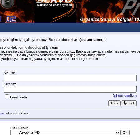
ir yere girmeye çalışıyorsunuz. Bunun sebebleri aşağıda açıklanmıştır:
n sonundaki formu doldurup giriş yapın.
faya, mesaja yada konuya girmeye çalışıyorsunuz. Başka bir sayfaya yada mesaja girmeyi de
erimize E-Posta yazarak yetkilerinizi gözden geçirmesini talep ediniz.
liğiniz yasaklanmış yada üyeliğinizin aktifleştirilmesi gerekebilir.
Nickiniz:
Şifreniz:
Şifremi unuttum
Beni hatırla
üye
olmanizi istiyor.
Hizli Erisim