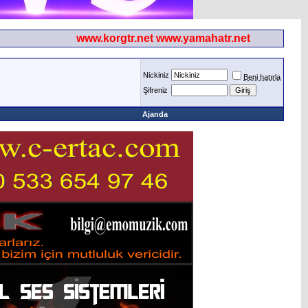
www.korgtr.net www.yamahatr.net
Nickiniz
Beni hatırla
Şifreniz
Ajanda