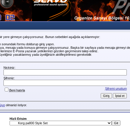
ir yere girmeye çalışıyorsunuz. Bunun sebebleri aşağıda açıklanmıştır:
n sonundaki formu doldurup giriş yapın.
faya, mesaja yada konuya girmeye çalışıyorsunuz. Başka bir sayfaya yada mesaja girmeyi de
erimize E-Posta yazarak yetkilerinizi gözden geçirmesini talep ediniz.
liğiniz yasaklanmış yada üyeliğinizin aktifleştirilmesi gerekebilir.
Nickiniz:
Şifreniz:
Şifremi unuttum
Beni hatırla
üye
olmanizi istiyor.
Hizli Erisim