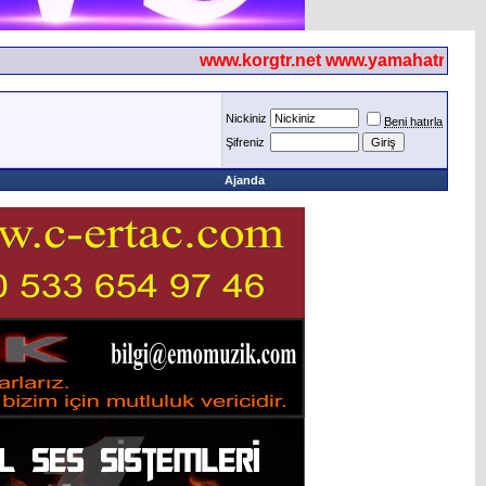
www.korgtr.net www.yamahatr.net
Nickiniz
Beni hatırla
Şifreniz
Ajanda