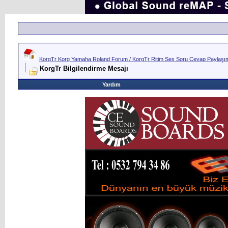
KorgTr Korg Yamaha Roland Forum / KorgTr Ritim Ses Soru Cevap Paylaşım 
KorgTr Bilgilendirme Mesajı
Yardım