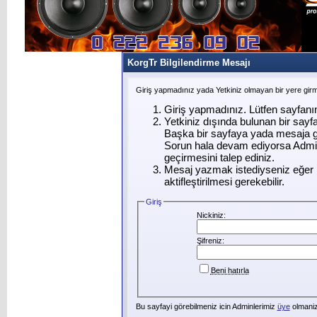
KorgTr Bilgilendirme Mesajı
Giriş yapmadınız yada Yetkiniz olmayan bir yere gir
Giriş yapmadınız. Lütfen sayfanı
Yetkiniz dışında bulunan bir say
Başka bir sayfaya yada mesaja g
Sorun hala devam ediyorsa Admin
geçirmesini talep ediniz.
Mesaj yazmak istediyseniz eğer ü
aktifleştirilmesi gerekebilir.
Giriş
Nickiniz:
Şifreniz:
Beni hatırla
Bu sayfayi görebilmeniz icin Adminlerimiz
üye
olmanizi