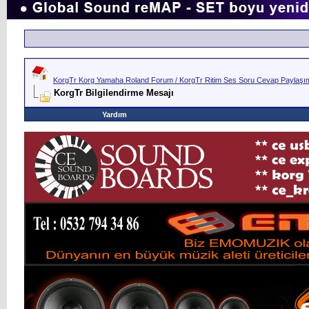
KorgTr Korg Yamaha Roland Forum / KorgTr Ritim Ses Soru Cevap Paylaşım 
KorgTr Bilgilendirme Mesajı
Yardım