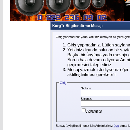
KorgTr Bilgilendirme Mesajı
Giriş yapmadınız yada Yetkiniz olmayan bir yere gir
Giriş yapmadınız. Lütfen sayfanı
Yetkiniz dışında bulunan bir say
Başka bir sayfaya yada mesaja g
Sorun hala devam ediyorsa Admin
geçirmesini talep ediniz.
Mesaj yazmak istediyseniz eğer ü
aktifleştirilmesi gerekebilir.
Giriş
Nickiniz:
Şifreniz:
Beni hatırla
Bu sayfayi görebilmeniz icin Adminlerimiz
üye
olmanizi