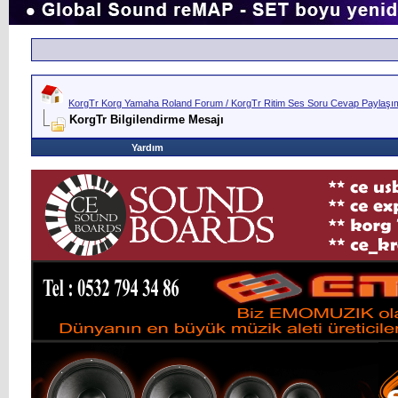
KorgTr Korg Yamaha Roland Forum / KorgTr Ritim Ses Soru Cevap Paylaşım 
KorgTr Bilgilendirme Mesajı
Yardım