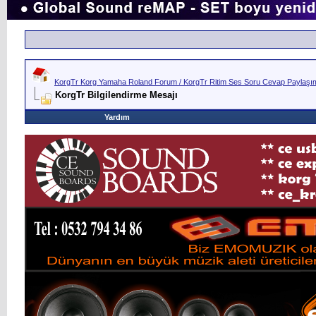
KorgTr Korg Yamaha Roland Forum / KorgTr Ritim Ses Soru Cevap Paylaşım 
KorgTr Bilgilendirme Mesajı
Yardım