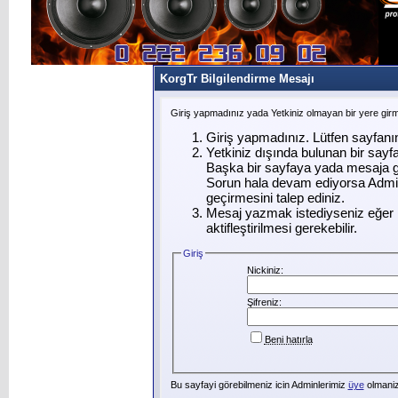
KorgTr Bilgilendirme Mesajı
Giriş yapmadınız yada Yetkiniz olmayan bir yere gir
Giriş yapmadınız. Lütfen sayfanı
Yetkiniz dışında bulunan bir say
Başka bir sayfaya yada mesaja g
Sorun hala devam ediyorsa Admin
geçirmesini talep ediniz.
Mesaj yazmak istediyseniz eğer ü
aktifleştirilmesi gerekebilir.
Giriş
Nickiniz:
Şifreniz:
Beni hatırla
Bu sayfayi görebilmeniz icin Adminlerimiz
üye
olmanizi