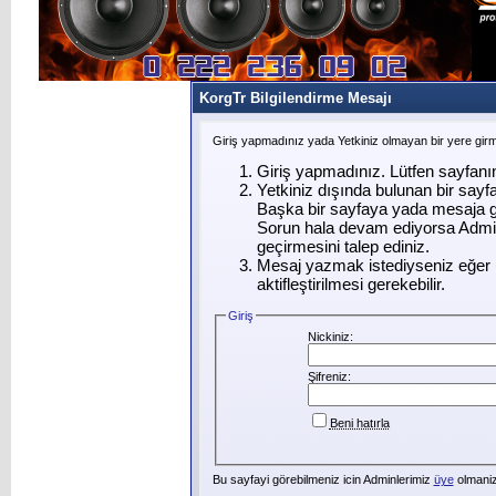
KorgTr Bilgilendirme Mesajı
Giriş yapmadınız yada Yetkiniz olmayan bir yere gir
Giriş yapmadınız. Lütfen sayfanı
Yetkiniz dışında bulunan bir say
Başka bir sayfaya yada mesaja g
Sorun hala devam ediyorsa Admin
geçirmesini talep ediniz.
Mesaj yazmak istediyseniz eğer ü
aktifleştirilmesi gerekebilir.
Giriş
Nickiniz:
Şifreniz:
Beni hatırla
Bu sayfayi görebilmeniz icin Adminlerimiz
üye
olmanizi