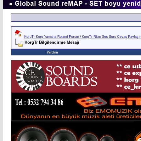
KorgTr Korg Yamaha Roland Forum / KorgTr Ritim Ses Soru Cevap Paylaşım 
KorgTr Bilgilendirme Mesajı
Yardım