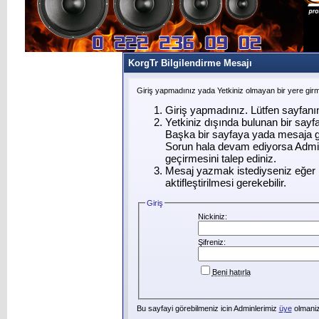
KorgTr Bilgilendirme Mesajı
Giriş yapmadınız yada Yetkiniz olmayan bir yere gir
Giriş yapmadınız. Lütfen sayfanı
Yetkiniz dışında bulunan bir say
Başka bir sayfaya yada mesaja g
Sorun hala devam ediyorsa Admin
geçirmesini talep ediniz.
Mesaj yazmak istediyseniz eğer ü
aktifleştirilmesi gerekebilir.
Giriş
Nickiniz:
Şifreniz:
Beni hatırla
Bu sayfayi görebilmeniz icin Adminlerimiz
üye
olmanizi