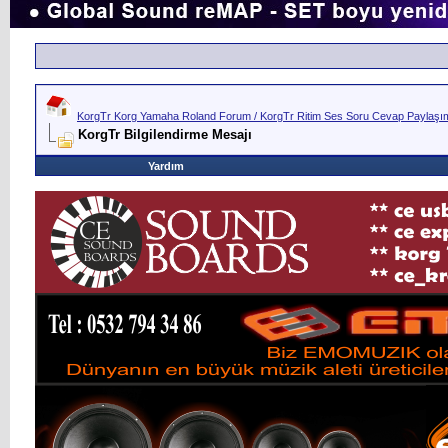
KorgTr Korg Yamaha Roland Forum / KorgTr Ritim Ses Soru Cevap Paylaşım 
KorgTr Bilgilendirme Mesajı
Yardım