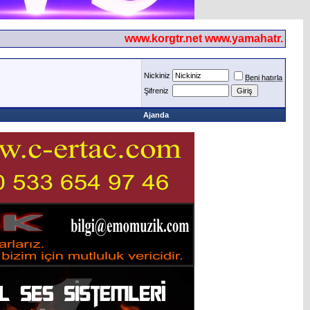
www.korgtr.net www.yamahatr.net
Nickiniz
Beni hatırla
Şifreniz
Ajanda