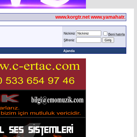
www.korgtr.net www.yamahatr.net
Nickiniz
Beni hatırla
Şifreniz
Ajanda