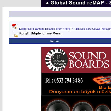
KorgTr Korg Yamaha Roland Forum / KorgTr Ritim Ses Soru Cevap Paylaşım 
KorgTr Bilgilendirme Mesajı
Yardım