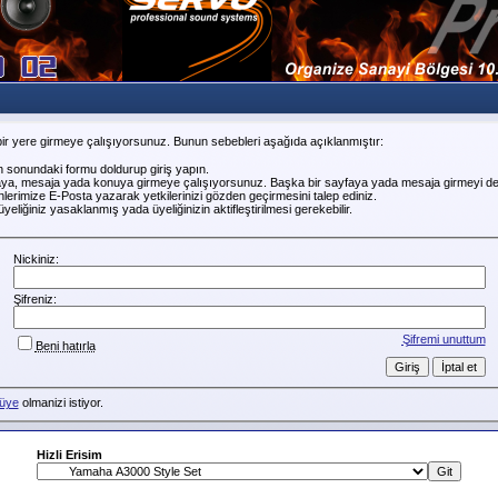
ir yere girmeye çalışıyorsunuz. Bunun sebebleri aşağıda açıklanmıştır:
n sonundaki formu doldurup giriş yapın.
faya, mesaja yada konuya girmeye çalışıyorsunuz. Başka bir sayfaya yada mesaja girmeyi de
erimize E-Posta yazarak yetkilerinizi gözden geçirmesini talep ediniz.
liğiniz yasaklanmış yada üyeliğinizin aktifleştirilmesi gerekebilir.
Nickiniz:
Şifreniz:
Şifremi unuttum
Beni hatırla
üye
olmanizi istiyor.
Hizli Erisim