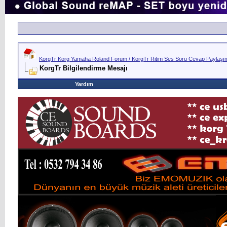
KorgTr Korg Yamaha Roland Forum / KorgTr Ritim Ses Soru Cevap Paylaşım 
KorgTr Bilgilendirme Mesajı
Yardım