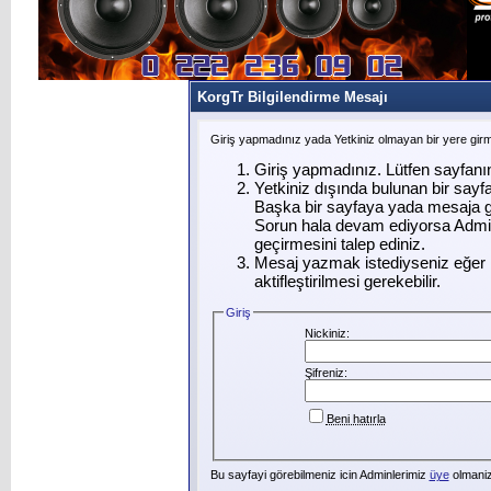
KorgTr Bilgilendirme Mesajı
Giriş yapmadınız yada Yetkiniz olmayan bir yere gir
Giriş yapmadınız. Lütfen sayfanı
Yetkiniz dışında bulunan bir say
Başka bir sayfaya yada mesaja g
Sorun hala devam ediyorsa Admin
geçirmesini talep ediniz.
Mesaj yazmak istediyseniz eğer ü
aktifleştirilmesi gerekebilir.
Giriş
Nickiniz:
Şifreniz:
Beni hatırla
Bu sayfayi görebilmeniz icin Adminlerimiz
üye
olmanizi