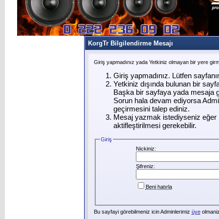
KorgTr Bilgilendirme Mesajı
Giriş yapmadınız yada Yetkiniz olmayan bir yere gir
Giriş yapmadınız. Lütfen sayfanı
Yetkiniz dışında bulunan bir say
Başka bir sayfaya yada mesaja g
Sorun hala devam ediyorsa Admin
geçirmesini talep ediniz.
Mesaj yazmak istediyseniz eğer ü
aktifleştirilmesi gerekebilir.
Giriş
Nickiniz:
Şifreniz:
Beni hatırla
Bu sayfayi görebilmeniz icin Adminlerimiz
üye
olmanizi