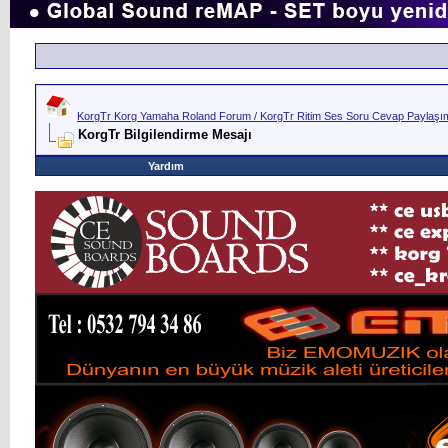
KorgTr Korg Yamaha Roland Forum / KorgTr Ritim Ses Soru Cevap Paylaşım 
KorgTr Bilgilendirme Mesajı
Yardım