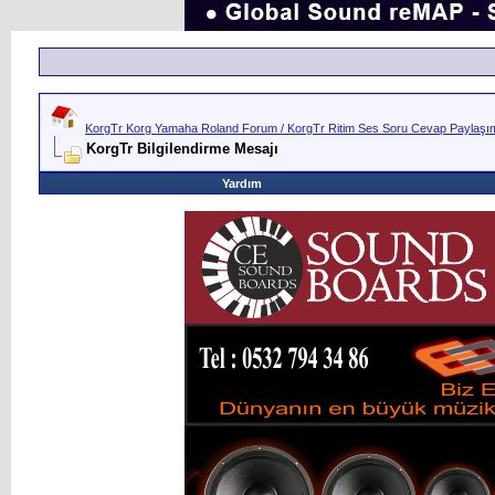
KorgTr Korg Yamaha Roland Forum / KorgTr Ritim Ses Soru Cevap Paylaşım 
KorgTr Bilgilendirme Mesajı
Yardım