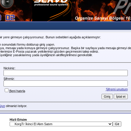
ir yere girmeye çalışıyorsunuz. Bunun sebebleri aşağıda açıklanmıştır:
n sonundaki formu doldurup giriş yapın.
faya, mesaja yada konuya girmeye çalışıyorsunuz. Başka bir sayfaya yada mesaja girmeyi de
erimize E-Posta yazarak yetkilerinizi gözden geçirmesini talep ediniz.
liğiniz yasaklanmış yada üyeliğinizin aktifleştirilmesi gerekebilir.
Nickiniz:
Şifreniz:
Şifremi unuttum
Beni hatırla
üye
olmanizi istiyor.
Hizli Erisim