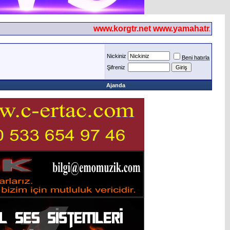
www.korgtr.net www.yamahatr.net
Nickiniz
Beni hatırla
Şifreniz
Ajanda