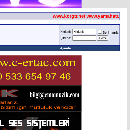
www.korgtr.net www.yamahatr.net
Nickiniz
Beni hatırla
Şifreniz
Ajanda