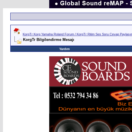
KorgTr Korg Yamaha Roland Forum / KorgTr Ritim Ses Soru Cevap Paylaşım 
KorgTr Bilgilendirme Mesajı
Yardım