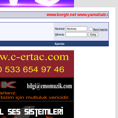
www.korgtr.net www.yamahatr.net
Nickiniz
Beni hatırla
Şifreniz
Ajanda