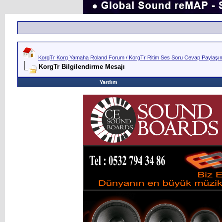
KorgTr Korg Yamaha Roland Forum / KorgTr Ritim Ses Soru Cevap Paylaşım 
KorgTr Bilgilendirme Mesajı
Yardım