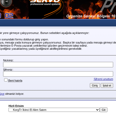
ir yere girmeye çalışıyorsunuz. Bunun sebebleri aşağıda açıklanmıştır:
n sonundaki formu doldurup giriş yapın.
faya, mesaja yada konuya girmeye çalışıyorsunuz. Başka bir sayfaya yada mesaja girmeyi de
erimize E-Posta yazarak yetkilerinizi gözden geçirmesini talep ediniz.
liğiniz yasaklanmış yada üyeliğinizin aktifleştirilmesi gerekebilir.
Nickiniz:
Şifreniz:
Şifremi unuttum
Beni hatırla
üye
olmanizi istiyor.
Hizli Erisim