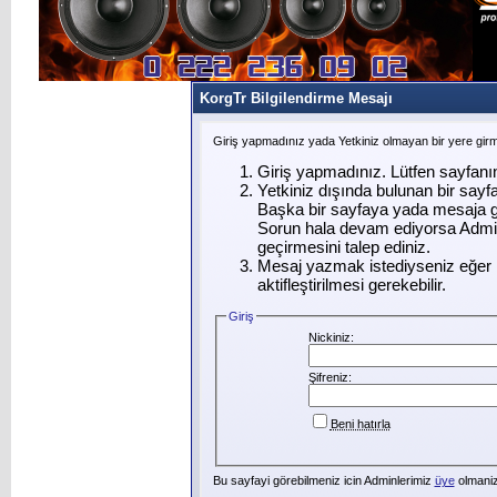
KorgTr Bilgilendirme Mesajı
Giriş yapmadınız yada Yetkiniz olmayan bir yere gir
Giriş yapmadınız. Lütfen sayfanı
Yetkiniz dışında bulunan bir say
Başka bir sayfaya yada mesaja g
Sorun hala devam ediyorsa Admin
geçirmesini talep ediniz.
Mesaj yazmak istediyseniz eğer ü
aktifleştirilmesi gerekebilir.
Giriş
Nickiniz:
Şifreniz:
Beni hatırla
Bu sayfayi görebilmeniz icin Adminlerimiz
üye
olmanizi