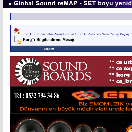
KorgTr Korg Yamaha Roland Forum / KorgTr Ritim Ses Soru Cevap Paylaşım 
KorgTr Bilgilendirme Mesajı
Yardım