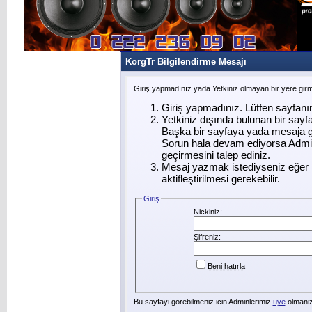
KorgTr Bilgilendirme Mesajı
Giriş yapmadınız yada Yetkiniz olmayan bir yere gir
Giriş yapmadınız. Lütfen sayfanı
Yetkiniz dışında bulunan bir say
Başka bir sayfaya yada mesaja g
Sorun hala devam ediyorsa Admin
geçirmesini talep ediniz.
Mesaj yazmak istediyseniz eğer ü
aktifleştirilmesi gerekebilir.
Giriş
Nickiniz:
Şifreniz:
Beni hatırla
Bu sayfayi görebilmeniz icin Adminlerimiz
üye
olmanizi