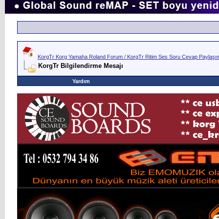
KorgTr Korg Yamaha Roland Forum / KorgTr Ritim Ses Soru Cevap Paylaşım 
KorgTr Bilgilendirme Mesajı
Yardım