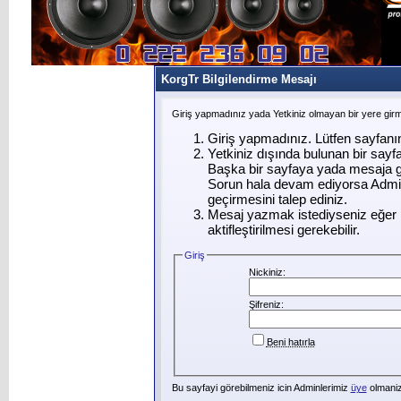
KorgTr Bilgilendirme Mesajı
Giriş yapmadınız yada Yetkiniz olmayan bir yere gir
Giriş yapmadınız. Lütfen sayfanı
Yetkiniz dışında bulunan bir say
Başka bir sayfaya yada mesaja g
Sorun hala devam ediyorsa Admin
geçirmesini talep ediniz.
Mesaj yazmak istediyseniz eğer ü
aktifleştirilmesi gerekebilir.
Giriş
Nickiniz:
Şifreniz:
Beni hatırla
Bu sayfayi görebilmeniz icin Adminlerimiz
üye
olmanizi