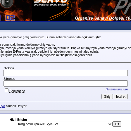
ir yere girmeye çalışıyorsunuz. Bunun sebebleri aşağıda açıklanmıştır:
n sonundaki formu doldurup giriş yapın.
faya, mesaja yada konuya girmeye çalışıyorsunuz. Başka bir sayfaya yada mesaja girmeyi de
erimize E-Posta yazarak yetkilerinizi gözden geçirmesini talep ediniz.
liğiniz yasaklanmış yada üyeliğinizin aktifleştirilmesi gerekebilir.
Nickiniz:
Şifreniz:
Şifremi unuttum
Beni hatırla
üye
olmanizi istiyor.
Hizli Erisim