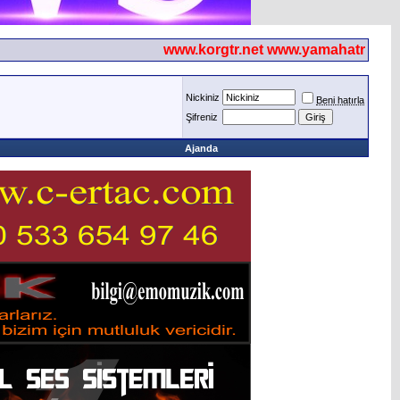
www.korgtr.net www.yamahatr.net
Nickiniz
Beni hatırla
Şifreniz
Ajanda