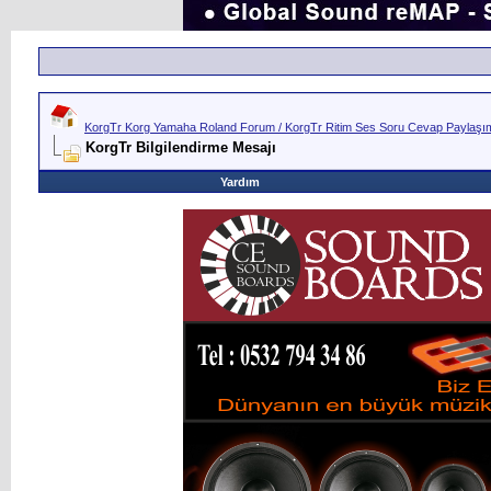
KorgTr Korg Yamaha Roland Forum / KorgTr Ritim Ses Soru Cevap Paylaşım 
KorgTr Bilgilendirme Mesajı
Yardım