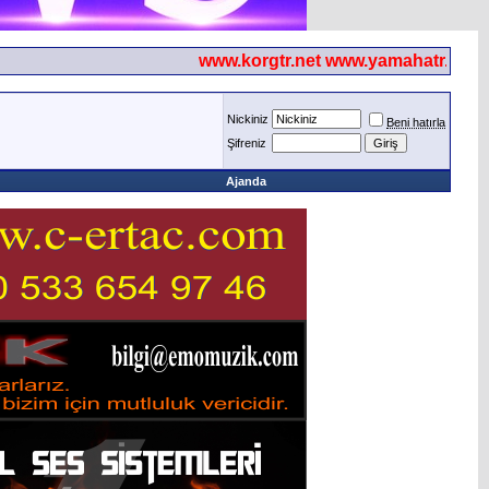
www.korgtr.net www.yamahatr.net
Nickiniz
Beni hatırla
Şifreniz
Ajanda