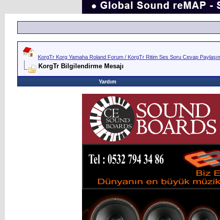
KorgTr Korg Yamaha Roland Forum / KorgTr Ritim Ses Soru Cevap Paylaşım 
KorgTr Bilgilendirme Mesajı
Yardım