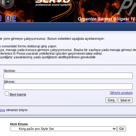
ir yere girmeye çalışıyorsunuz. Bunun sebebleri aşağıda açıklanmıştır:
n sonundaki formu doldurup giriş yapın.
faya, mesaja yada konuya girmeye çalışıyorsunuz. Başka bir sayfaya yada mesaja girmeyi de
erimize E-Posta yazarak yetkilerinizi gözden geçirmesini talep ediniz.
liğiniz yasaklanmış yada üyeliğinizin aktifleştirilmesi gerekebilir.
Nickiniz:
Şifreniz:
Şifremi unuttum
Beni hatırla
üye
olmanizi istiyor.
Hizli Erisim