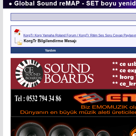
KorgTr Korg Yamaha Roland Forum / KorgTr Ritim Ses Soru Cevap Paylaşım 
KorgTr Bilgilendirme Mesajı
Yardım