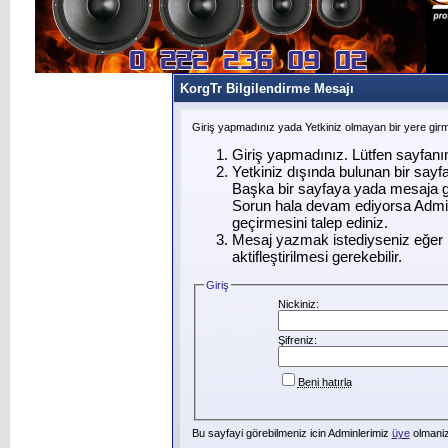
KorgTr Bilgilendirme Mesajı
Giriş yapmadınız yada Yetkiniz olmayan bir yere gir
Giriş yapmadınız. Lütfen sayfanı
Yetkiniz dışında bulunan bir say
Başka bir sayfaya yada mesaja g
Sorun hala devam ediyorsa Admin
geçirmesini talep ediniz.
Mesaj yazmak istediyseniz eğer ü
aktifleştirilmesi gerekebilir.
Giriş
Nickiniz:
Şifreniz:
Beni hatırla
Bu sayfayi görebilmeniz icin Adminlerimiz
üye
olmanizi