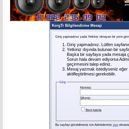
KorgTr Bilgilendirme Mesajı
Giriş yapmadınız yada Yetkiniz olmayan bir yere gir
Giriş yapmadınız. Lütfen sayfanı
Yetkiniz dışında bulunan bir say
Başka bir sayfaya yada mesaja g
Sorun hala devam ediyorsa Admin
geçirmesini talep ediniz.
Mesaj yazmak istediyseniz eğer ü
aktifleştirilmesi gerekebilir.
Giriş
Nickiniz:
Şifreniz:
Beni hatırla
Bu sayfayi görebilmeniz icin Adminlerimiz
üye
olmanizi