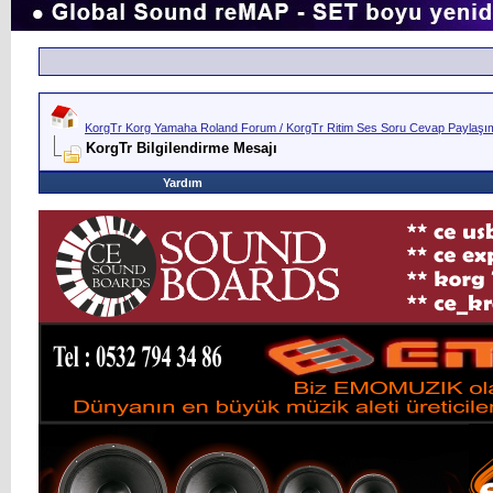
KorgTr Korg Yamaha Roland Forum / KorgTr Ritim Ses Soru Cevap Paylaşım 
KorgTr Bilgilendirme Mesajı
Yardım