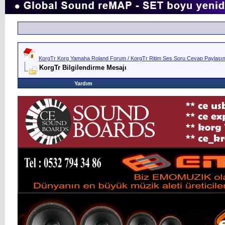
KorgTr Korg Yamaha Roland Forum / KorgTr Ritim Ses Soru Cevap Paylaşım 
KorgTr Bilgilendirme Mesajı
Yardım