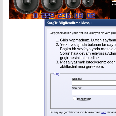
KorgTr Bilgilendirme Mesajı
Giriş yapmadınız yada Yetkiniz olmayan bir yere gir
Giriş yapmadınız. Lütfen sayfanı
Yetkiniz dışında bulunan bir say
Başka bir sayfaya yada mesaja g
Sorun hala devam ediyorsa Admin
geçirmesini talep ediniz.
Mesaj yazmak istediyseniz eğer ü
aktifleştirilmesi gerekebilir.
Giriş
Nickiniz:
Şifreniz:
Beni hatırla
Bu sayfayi görebilmeniz icin Adminlerimiz
üye
olmanizi